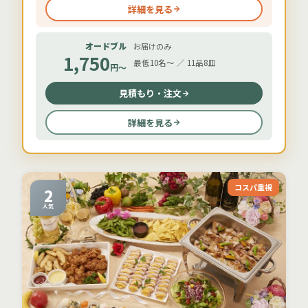
詳細を見る
オードブル
お届けのみ
1,750
最低10名〜 ／ 11品8皿
円〜
見積もり・注文
詳細を見る
コスパ重視
2
人気