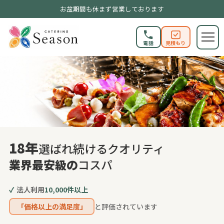
お盆期間も休まず営業しております
電話
見積もり
18年
選ばれ続けるクオリティ
業界最安級の
コスパ
✓
法人利用
10,000件以上
「価格以上の満足度」
と評価されています