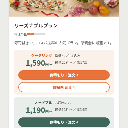
リーズナブルプラン
料理の量
寿司付きで、コスパ抜群の人気プラン。懇親会に最適です。
ケータリング
準備・片付け込み
1,590
最低20名〜 ／ 9品7皿
円〜
見積もり・注文
詳細を見る
オードブル
お届けのみ
1,190
最低10名〜 ／ 9品6皿
円〜
見積もり・注文