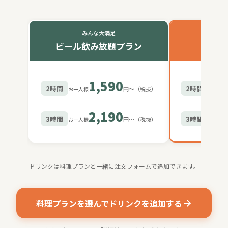
みんな大満足
ビール飲み放題プラン
格安
1,590
2時間
2時間
円〜（税抜）
お一人様
お一人
2,190
3時間
3時間
円〜（税抜）
お一人様
お一人
ドリンクは料理プランと一緒に注文フォームで追加できます。
料理プランを選んでドリンクを追加する