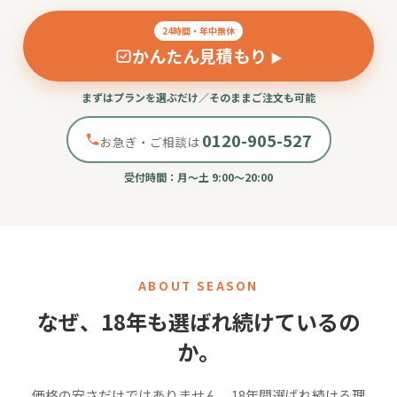
24時間・年中無休
かんたん見積もり
▶
まずはプランを選ぶだけ／そのままご注文も可能
0120-905-527
お急ぎ・ご相談は
受付時間：月〜土 9:00〜20:00
ケータリング
オードブル
1名様
1名様
あたり
あたり
1,155
750
ABOUT SEASON
円〜
円〜
なぜ、18年も選ばれ続けているの
(税抜)
(税抜)
か。
搬入〜撤収まで丸投げ
前日15時まで注文
OK
OK
価格の安さだけではありません。18年間選ばれ続ける理