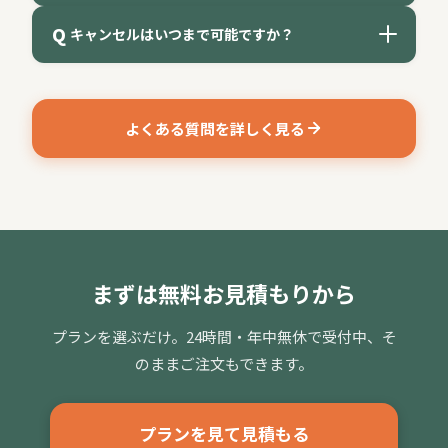
配送のみで、準備や片付けは自分たちで行っていた
10名様からご注文を承っております。詳しい最低金額
Q
だきますが、時間など気にせず自由に会を行うこと
キャンセルはいつまで可能ですか？
A
回答
は地域やプランによって異なりますので、お気軽にお
ができます。
問い合わせください。
なによりリーズナブルにお召し上がりいただけま
オードブルは前日15時まで、ケータリングはご利用日
A
す。
回答
の数日前までにご注文ください。お急ぎの場合もまず
よくある質問を詳しく見る
はご相談ください。
ケータリング（お一人様1,155円〜・税抜）
キャンセルの可否や規定はご利用内容によって異なり
ます。詳しくはお問い合わせいただくか、よくある質
陶器のお皿やステンレスのお皿に盛り付け、ホテル
問ページをご確認ください。
のビュッフェのようなスタイルでご提供します。
ケータリングは準備〜片付け、ゴミの処理まで当日
スタッフが行います。
温かい料理は温める食材を当日ご用意して温めま
す。
まずは無料お見積もりから
おもてなしの会などにおすすめです。
取り皿セット付き（取り皿、お箸、おしぼり、トン
プランを選ぶだけ。24時間・年中無休で受付中、そ
グ等）
のままご注文もできます。
プランを見て見積もる