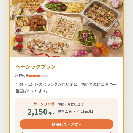
ベーシックプラン
料理の量
品数・満足感のバランスが良い定番。初めての幹事様に一
番選ばれています。
ケータリング
準備・片付け込み
2,150
最低20名〜 ／ 11品9皿
円〜
見積もり・注文