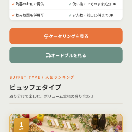
✓
陶器のお皿で提供
✓
使い捨てでそのまま処分OK
✓
飲み放題も併用可
✓
少人数・前日15時までOK
ケータリングを見る
オードブルを見る
BUFFET TYPE / 人気ランキング
ビュッフェタイプ
取り分けて楽しむ、ボリューム重視の盛り合わせ
1
人気