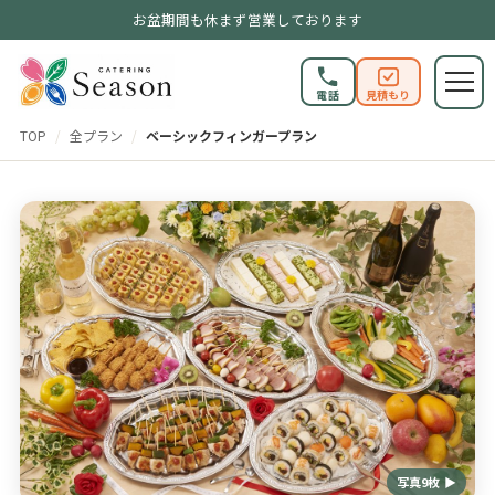
お盆期間も休まず営業しております
電話
見積もり
TOP
/
全プラン
/
ベーシックフィンガープラン
写真9枚 ▶