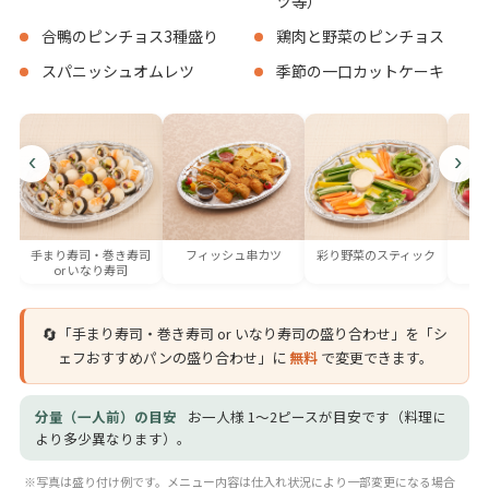
ツ等）
合鴨のピンチョス3種盛り
鶏肉と野菜のピンチョス
スパニッシュオムレツ
季節の一口カットケーキ
‹
›
手まり寿司・巻き寿司
フィッシュ串カツ
彩り野菜のスティック
or いなり寿司
🔄
「手まり寿司・巻き寿司 or いなり寿司の盛り合わせ」を「シ
ェフおすすめパンの盛り合わせ」に
無料
で変更できます。
分量（一人前）の目安
お一人様 1〜2ピースが目安です（料理に
より多少異なります）。
※写真は盛り付け例です。メニュー内容は仕入れ状況により一部変更になる場合