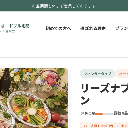
お盆期間も休まず営業しております
・オードブル宅配
初めての方へ
選ばれる理由
プラン
・千葉対応
フィンガータイプ
オー
リーズナ
ン
品数 8
料理の量
お一人様1,000円台
セ