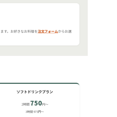
きます。お好きなお料理を
注文フォーム
からお選
ソフトドリンクプラン
750
2時間
円〜
3時間 975円〜