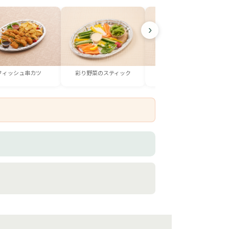
›
フィッシュ串カツ
彩り野菜のスティック
おつまみ一品