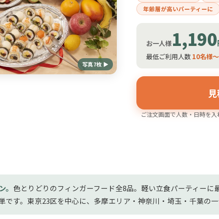
年齢層が高いパーティーに
1,190
お一人様
最低ご利用人数
10名様
写真7枚 ▶
見
ご注文画面で人数・日時を入
ン。
色とりどりのフィンガーフード全8品。軽い立食パーティーに
単です。東京23区を中心に、多摩エリア・神奈川・埼玉・千葉の