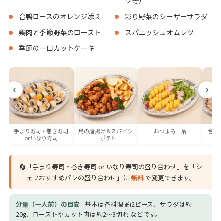
ツ等）
合鴨ロースのオレンジ添え
彩り野菜のシーザーサラダ
鶏肉と季節野菜のロースト
スパニッシュオムレツ
季節の一口カットケーキ
‹
›
手まり寿司・巻き寿司
鳥の唐揚げ＆スパイシ
おつまみ一品
合鴨
or いなり寿司
ーポテト
🔄
「手まり寿司・巻き寿司 or いなり寿司の盛り合わせ」を「シ
ェフおすすめパンの盛り合わせ」に
無料
で変更できます。
分量（一人前）の目安
基本は各料理 約2ピース、サラダは約
20g、ローストやカット肉は約2〜3切れ などです。