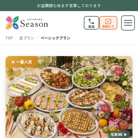
お盆期間も休まず営業しております
電話
見積もり
TOP
/
全プラン
/
ベーシックプラン
★ 一番人気
写真9枚 ▶