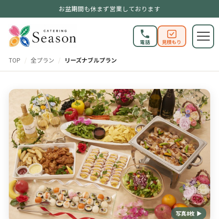
お盆期間も休まず営業しております
電話
見積もり
TOP
/
全プラン
/
リーズナブルプラン
写真8枚 ▶