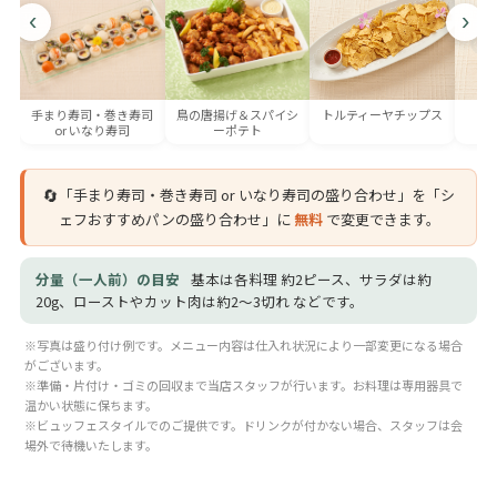
‹
›
手まり寿司・巻き寿司
鳥の唐揚げ＆スパイシ
トルティーヤチップス
or いなり寿司
ーポテト
🔄
「手まり寿司・巻き寿司 or いなり寿司の盛り合わせ」を「シ
ェフおすすめパンの盛り合わせ」に
無料
で変更できます。
分量（一人前）の目安
基本は各料理 約2ピース、サラダは約
20g、ローストやカット肉は約2〜3切れ などです。
※写真は盛り付け例です。メニュー内容は仕入れ状況により一部変更になる場合
がございます。
※準備・片付け・ゴミの回収まで当店スタッフが行います。お料理は専用器具で
温かい状態に保ちます。
※ビュッフェスタイルでのご提供です。ドリンクが付かない場合、スタッフは会
場外で待機いたします。