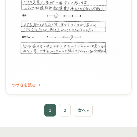
つづきを読む →
1
2
次へ »