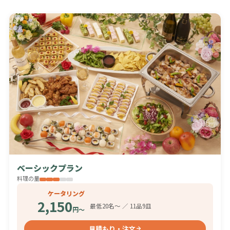
ベーシックプラン
料理の量
ケータリング
2,150
最低20名〜 ／ 11品9皿
円〜
見積もり・注文