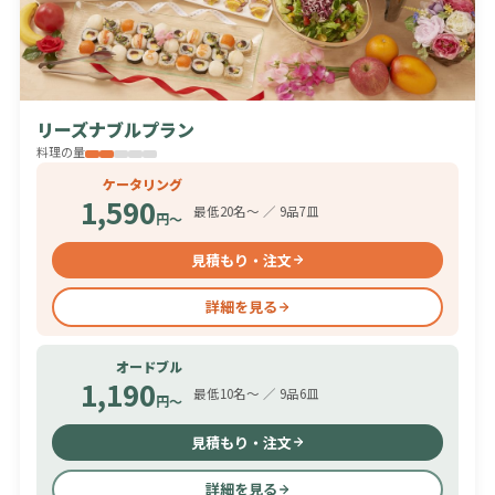
リーズナブルプラン
料理の量
ケータリング
1,590
最低20名〜 ／ 9品7皿
円〜
見積もり・注文
詳細を見る
オードブル
1,190
最低10名〜 ／ 9品6皿
円〜
見積もり・注文
詳細を見る