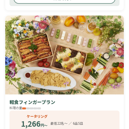
軽食フィンガープラン
料理の量
ケータリング
1,266
最低22名〜 ／ 6品5皿
円〜