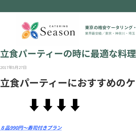
東京の格安ケータリング
業界最安級／東京・神奈川・埼玉
SEASONブログ
立食パーティーの時に最適な料
2017年5月27日
立食パーティーにおすすめのケ
⬇︎⬇︎⬇︎⬇︎
８品990円〜寿司付きプラン