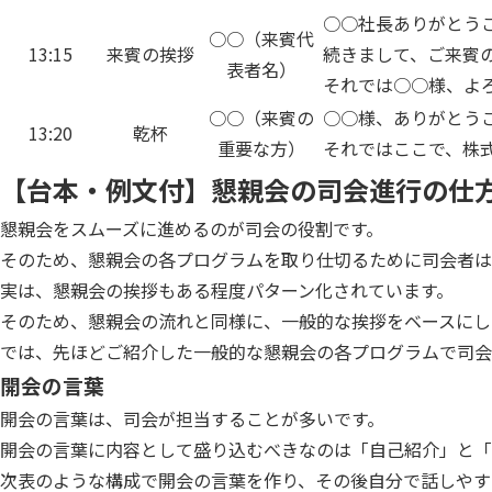
○○社長ありがとう
○○（来賓代
13:15
来賓の挨拶
続きまして、ご来賓
表者名）
それでは○○様、よ
○○（来賓の
○○様、ありがとう
13:20
乾杯
重要な方）
それではここで、株
【台本・例文付】懇親会の司会進行の仕
懇親会をスムーズに進めるのが司会の役割です。
そのため、懇親会の各プログラムを取り仕切るために司会者は
実は、懇親会の挨拶もある程度パターン化されています。
そのため、懇親会の流れと同様に、一般的な挨拶をベースにし
では、先ほどご紹介した一般的な懇親会の各プログラムで司会
開会の言葉
開会の言葉は、司会が担当することが多いです。
開会の言葉に内容として盛り込むべきなのは「自己紹介」と「
次表のような構成で開会の言葉を作り、その後自分で話しやす