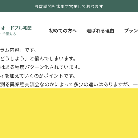
お盆期間も休まず営業しております
参加者同士を深め、情報交換を行い、お互いの仕事をより円滑
ーズにすすめるのが司会の役割です。本記事では、社内や社外
します。
・オードブル宅配
初めての方へ
選ばれる理由
プラン
・千葉対応
ラム内容」です。
どうしよう」と悩んでしまいます。
はある程度パターン化されています。
ィを加えていくのがポイントです。
測る異業種交流会なのかによって多少の違いはありますが、一