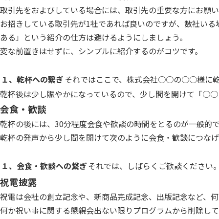
取引先をおよびしている場合には、取引先の重要な方にお願い
お招きしている取引先が1社であれば良いのですが、数社いる
ある」という紹介の仕方は避けるようにしましょう。
変な前置きはせずに、シンプルに紹介するのがコツです。
１、乾杯への繋ぎ
それではここで、株式会社○○の○○様に
乾杯後は少し賑やかになっているので、少し間を開けて「○○
会食・歓談
乾杯の後には、30分程度会食や歓談の時間をとるのが一般的
乾杯の発声から少し間を開けて次のように会食・歓談につなげ
１、会食・歓談への繋ぎ
それでは、しばらくご歓談ください
祝電披露
祝電は会社の創立記念や、新商品完成記念、出版記念など、何
何か祝い事に関する懇親会出ない限りプログラムから削除して