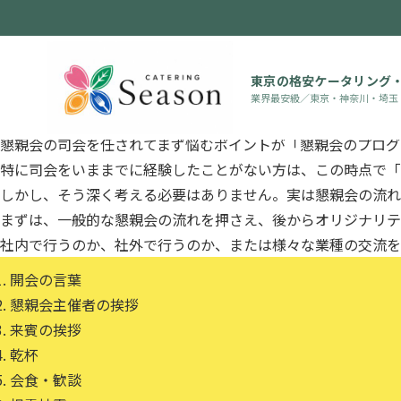
社内や社外のさまざまなシーンで催される懇親会。その目的は
そんな懇親会で多くの参加者をまとめ、時間内に懇親会をスム
会進行の仕方と、挨拶のコツを台本や例文を用いてご紹介いた
東京の格安ケータリング
業界最安級／東京・神奈川・埼玉
一般的な懇親会の司会進行の流れ
懇親会の司会を任されてまず悩むポイントが「懇親会のプログ
特に司会をいままでに経験したことがない方は、この時点で「
しかし、そう深く考える必要はありません。実は懇親会の流れ
まずは、一般的な懇親会の流れを押さえ、後からオリジナリテ
社内で行うのか、社外で行うのか、または様々な業種の交流を
開会の言葉
懇親会主催者の挨拶
来賓の挨拶
乾杯
会食・歓談