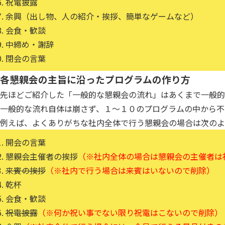
祝電披露
余興（出し物、人の紹介・挨拶、簡単なゲームなど）
会食・歓談
中締め・謝辞
閉会の言葉
各懇親会の主旨に沿ったプログラムの作り方
先ほどご紹介した「一般的な懇親会の流れ」はあくまで一般的
一般的な流れ自体は崩さず、１〜１０のプログラムの中から不
例えば、よくありがちな社内全体で行う懇親会の場合は次のよ
開会の言葉
懇親会主催者の挨拶
（※社内全体の場合は懇親会の主催者は
来賓の挨拶
（※社内で行う場合は来賓はいないので削除）
乾杯
会食・歓談
祝電披露
（※何か祝い事でない限り祝電はこないので削除）