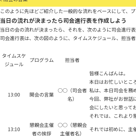
このように先ほどご紹介した一般的な流れをベースにして、プ
当日の流れが決まったら司会進行表を作成しよう
当日の会の流れが決まったら、それを、次のように司会進行表
司会進行表は、次の図のように、タイムスケジュール、担当者
タイムスケ
プログラム
担当者
ジュール
皆様こんばんは。
本日はお忙しいとこ
○○（司会者
私は、本日司会を務
13:00
開会の言葉
名）
今回、弊社がお世話
会にしたいと思って
それでは、これより
懇親会主催
○○（懇親会
13:10
それでは初めに、主
者の挨拶
主催者名）