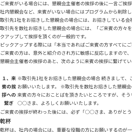
ご来賓がいる場合には、懇親会主催者の挨拶の後に一言ご挨拶
社内懇親会など、来賓がいない場合にはプログラムから削除し
取引先1社をお招きした懇親会の場合には、お招きしている会
取引先を数社お招きした懇親会の場合には、「ご来賓の方々を
クアップして挨拶を頂くのが一般的です。
ピックアップする際には「本当であればご来賓の方すべてにご
ご来賓の方は、意外と紹介のされ方に敏感に反応しますので、
懇親会主催者の挨拶のあと、次のように来賓の挨拶に繋げてい
１、来
※取引先1社をお招きした懇親会の場合 続きまして
賓の挨
お願いいたします。 ※取引先を数社お招きした懇親
拶への
来賓の方々におことばを頂きたいところですが、そう
繋ぎ
○○さま、よろしくお願いいたします。
ご来賓の挨拶が終わった後には、必ず「○○さま、ありがとう
乾杯
乾杯は、社内の場合には、重要な役職の方にお願いするのが一