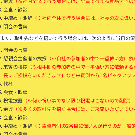
余興
（※社内全体で行う場合には、全員で行える景品付きの
会食・歓談
中締め・謝辞
（※社内全体で行う場合には、社長の次に偉い
閉会の言葉
また、取引先などを招いて行う場合には、次のように当日の流
開会の言葉
懇親会主催者の挨拶
（※自社の参加者の中で一番偉い方に依
来賓の挨拶
（※相手側の参加者の中で一番偉い方に依頼する
長にご挨拶をいただきます」など来賓側から1名ピックアッ
乾杯
会食・歓談
祝電披露
（※何か祝い事でない限り祝電はこないので削除）
余興
（※多くの取引先を招く場合には、ご来賓いただいてい
会食・歓談
中締め・謝辞
（※主催者側の2番目に偉い人が行うのが一般
閉会の言葉