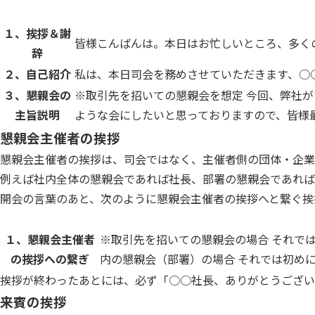
１、挨拶＆謝
皆様こんばんは。本日はお忙しいところ、多く
辞
２、自己紹介
私は、本日司会を務めさせていただきます、○
３、懇親会の
※取引先を招いての懇親会を想定 今回、弊社
主旨説明
ような会にしたいと思っておりますので、皆様
懇親会主催者の挨拶
懇親会主催者の挨拶は、司会ではなく、主催者側の団体・企業
例えば社内全体の懇親会であれば社長、部署の懇親会であれば
開会の言葉のあと、次のように懇親会主催者の挨拶へと繋ぐ挨
１、懇親会主催者
※取引先を招いての懇親会の場合 それで
の挨拶への繋ぎ
内の懇親会（部署）の場合 それでは初め
挨拶が終わったあとには、必ず「○○社長、ありがとうござい
来賓の挨拶