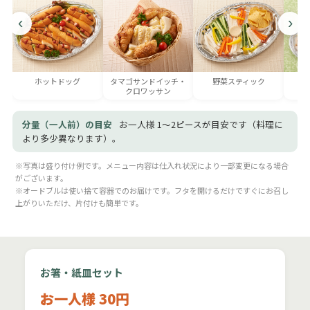
‹
›
ホットドッグ
タマゴサンドイッチ・
野菜スティック
季
クロワッサン
分量（一人前）の目安
お一人様 1〜2ピースが目安です（料理に
より多少異なります）。
※写真は盛り付け例です。メニュー内容は仕入れ状況により一部変更になる場合
がございます。
※オードブルは使い捨て容器でのお届けです。フタを開けるだけですぐにお召し
上がりいただけ、片付けも簡単です。
お箸・紙皿セット
お一人様 30円