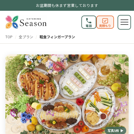
お盆期間も休まず営業しております
電話
見積もり
TOP
/
全プラン
/
軽食フィンガープラン
写真5枚 ▶