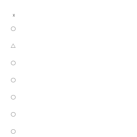
☓
○
△
○
○
○
○
○