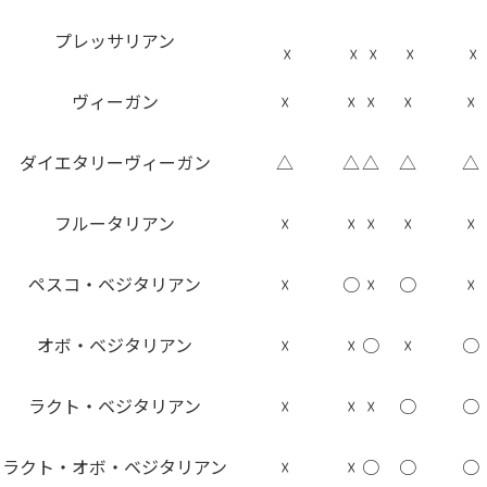
プレッサリアン
☓
☓
☓
☓
☓
ヴィーガン
☓
☓
☓
☓
☓
ダイエタリーヴィーガン
△
△
△
△
△
フルータリアン
☓
☓
☓
☓
☓
ペスコ・ベジタリアン
☓
○
☓
○
☓
オボ・ベジタリアン
☓
☓
○
☓
○
ラクト・ベジタリアン
☓
☓
☓
○
○
ラクト・オボ・ベジタリアン
☓
☓
○
○
○