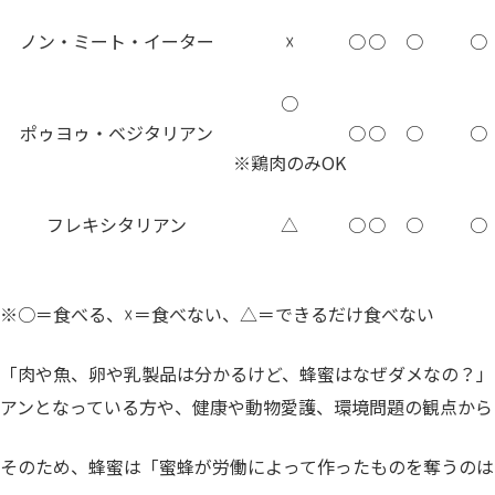
ノン・ミート・イーター
☓
○
○
○
○
○
ポゥヨゥ・ベジタリアン
○
○
○
○
※鶏肉のみOK
フレキシタリアン
△
○
○
○
○
※○＝食べる、☓＝食べない、△＝できるだけ食べない
「肉や魚、卵や乳製品は分かるけど、蜂蜜はなぜダメなの？」
アンとなっている方や、健康や動物愛護、環境問題の観点から
そのため、蜂蜜は「蜜蜂が労働によって作ったものを奪うのは