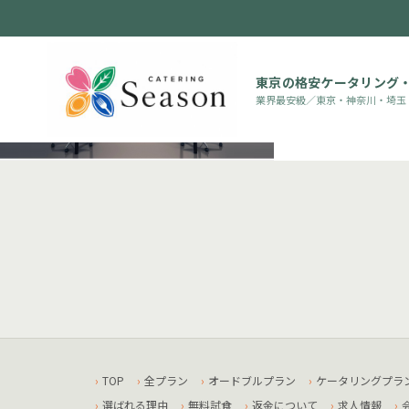
東京の格安ケータリング
業界最安級／東京・神奈川・埼玉
TOP
全プラン
オードブルプラン
ケータリングプラ
選ばれる理由
無料試食
返金について
求人情報