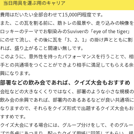
当日用具を運ぶ用のキャリア
費用はだいたい全部合わせて15,000円程度です。
また、この瓦を割る前に、筋トレの風景や、走り込みの映像を
ロッキーのテーマでお馴染みのSuviverの「eye of the tiger」
にのせて流し、その後に瓦を「3、2、1」の掛け声とともに割
れば、盛り上がること間違い無しです。
このように、意外性を持ったパフォーマンスを行うことで、相
手との共通項をつくことができより相手に満足してもらえる余
興になります。
部署などの飲み会であれば、クイズ大会もおすすめ
会社などの大きなくくりではなく、部署のような小さな規模の
飲み会の余興であれば、部署内のあるあるなどが良い共通項に
なりますので、それらをクイズ形式で出題するクイズ大会もお
すすめです。
クイズ大会にする場合には、グループ分けをして、そのグルー
プで各卓にあつまり、配ったクイズ用紙に回答してもらい、提