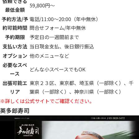
依頼できる
59,800円〜
最低金額
予約方法/予
電話/11:00〜20:00（年中無休）
約可能時間
問合せフォーム/年中無休
予約期限
予定日の一週間前まで
支払い方法
当日現金支払、後日銀行振込
オプション
他のメニューなど
必要なスペ
どんな小スペースでもOK
ース
出張可能エ
東京２３区、東京都、埼玉県（一部除く）、千
リア
葉県（一部除く）、神奈川県（一部除く）
※詳しくは公式サイトでご確認ください。
英多郎寿司