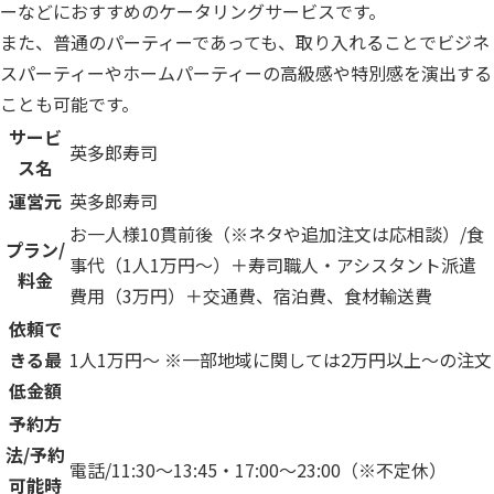
ーなどにおすすめのケータリングサービスです。
また、普通のパーティーであっても、取り入れることでビジネ
スパーティーやホームパーティーの高級感や特別感を演出する
ことも可能です。
サービ
英多郎寿司
ス名
運営元
英多郎寿司
お一人様10貫前後（※ネタや追加注文は応相談）/食
プラン/
事代（1人1万円〜）＋寿司職人・アシスタント派遣
料金
費用（3万円）＋交通費、宿泊費、食材輸送費
依頼で
きる最
1人1万円〜 ※一部地域に関しては2万円以上〜の注文
低金額
予約方
法/予約
電話/11:30〜13:45・17:00〜23:00（※不定休）
可能時