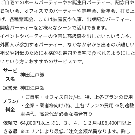
ご自宅でのホームパーティーやお誕生日パーティー、記念日や
お祝い会、オフィスでのパーティーや忘年会、新年会、打ち上
げ、各種懇親会、または披露宴や仏事、出版記念パーティー、
開店パーティーなど様々なシーンで活用できます。
イベントやパーティーの企画に高級感を出したいという方や、
外国人が参加するパーティー、なかなか家から出るのが難しい
祖父や祖母のために本格的な寿司を自宅で食べれるようにした
いという方におすすめのサービスです。
サービ
神田江戸銀
ス名
運営元
神田江戸銀
・ご自宅・オフィス向け/極、特、上各プランの費用
プラン/
・企業・業者様向け/特、上各プランの費用 ※別途駐
料金
車場代、高速代が必要な場合有り
依頼で
64,800円以上 ※1、３、４、１２月は86,400円以上
きる最
※エリアにより最低ご注文金額が異なります。詳し