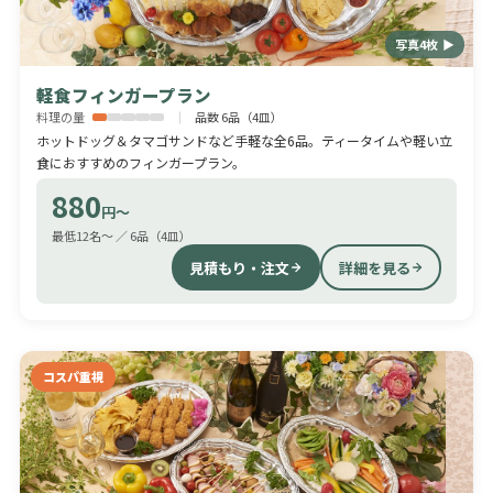
写真4枚 ▶
軽食フィンガープラン
料理の量
品数 6品（4皿）
ホットドッグ＆タマゴサンドなど手軽な全6品。ティータイムや軽い立
食におすすめのフィンガープラン。
880
円〜
最低12名〜 ／ 6品（4皿）
見積もり・注文
詳細を見る
コスパ重視