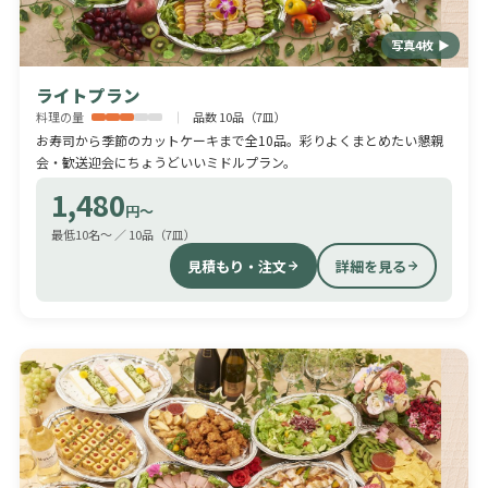
写真4枚 ▶
ライトプラン
料理の量
品数 10品（7皿）
お寿司から季節のカットケーキまで全10品。彩りよくまとめたい懇親
会・歓送迎会にちょうどいいミドルプラン。
1,480
円〜
最低10名〜 ／ 10品（7皿）
見積もり・注文
詳細を見る