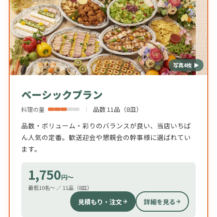
写真4枚 ▶
ベーシックプラン
品数 11品（8皿）
料理の量
品数・ボリューム・彩りのバランスが良い、当店いちば
ん人気の定番。歓送迎会や懇親会の幹事様に選ばれてい
ます。
1,750
円〜
最低10名〜 ／ 11品（8皿）
見積もり・注文
詳細を見る