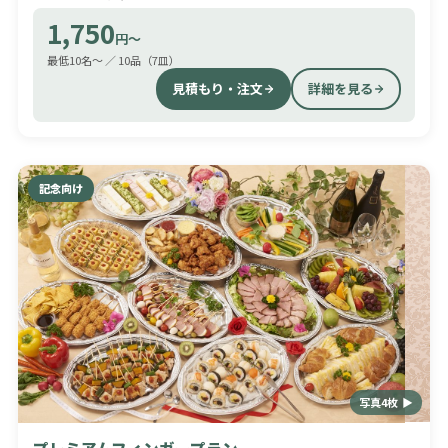
1,750
円〜
最低10名〜 ／ 10品（7皿）
見積もり・注文
詳細を見る
記念向け
写真4枚 ▶