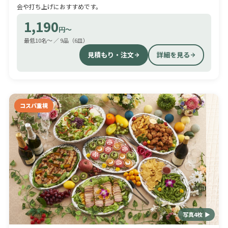
会や打ち上げにおすすめです。
1,190
円〜
最低10名〜 ／ 9品（6皿）
見積もり・注文
詳細を見る
コスパ重視
写真4枚 ▶