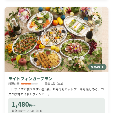
写真4枚 ▶
ライトフィンガープラン
料理の量
品数 9品（6皿）
一口サイズで食べやすい全9品。お寿司もカットケーキも楽しめる、コ
スパ抜群のミドルフィンガー。
1,480
円〜
最低10名〜 ／ 9品（6皿）