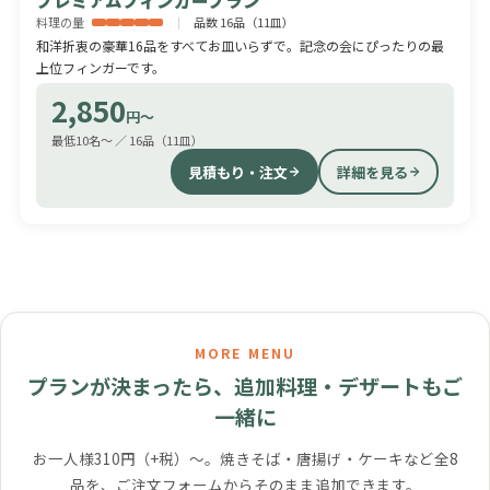
プレミアムフィンガープラン
料理の量
品数 16品（11皿）
和洋折衷の豪華16品をすべてお皿いらずで。記念の会にぴったりの最
上位フィンガーです。
2,850
円〜
最低10名〜 ／ 16品（11皿）
見積もり・注文
詳細を見る
MORE MENU
プランが決まったら、追加料理・デザートもご
一緒に
お一人様310円（+税）〜。焼きそば・唐揚げ・ケーキなど全8
品を、ご注文フォームからそのまま追加できます。