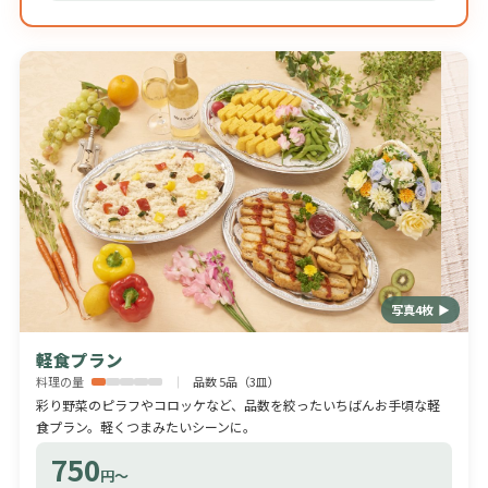
写真4枚 ▶
軽食プラン
料理の量
品数 5品（3皿）
彩り野菜のピラフやコロッケなど、品数を絞ったいちばんお手頃な軽
食プラン。軽くつまみたいシーンに。
750
円〜