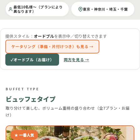
最低10名様〜（プランにより
東京・神奈川・埼玉・千葉
異なります）
提供スタイル：
オードブル
を表示中／切り替えできます
ケータリング（準備・片付けつき）も見る
オードブル（お届け）
両方を見る →
BUFFET TYPE
ビュッフェタイプ
取り分けて楽しむ、ボリューム重視の盛り合わせ（全7プラン・お届
け）
★ 一番人気