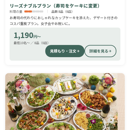
リーズナブルプラン（寿司をケーキに変更）
料理の量
品数 8品（6皿）
お寿司の代わりにおしゃれなカップケーキを添えた、デザート付きの
コスパ重視プラン。女子会やお祝いに。
1,190
円〜
最低10名〜 ／ 8品（6皿）
見積もり・注文
詳細を見る