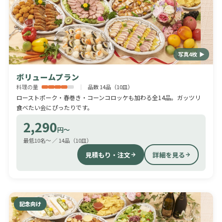
写真4枚 ▶
ボリュームプラン
料理の量
品数 14品（10皿）
ローストポーク・春巻き・コーンコロッケも加わる全14品。ガッツリ
食べたい会にぴったりです。
2,290
円〜
最低10名〜 ／ 14品（10皿）
見積もり・注文
詳細を見る
記念向け