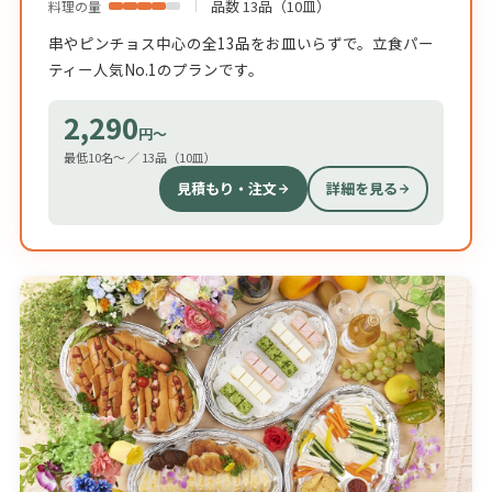
品数 13品（10皿）
料理の量
串やピンチョス中心の全13品をお皿いらずで。立食パー
ティー人気No.1のプランです。
2,290
円〜
最低10名〜 ／ 13品（10皿）
見積もり・注文
詳細を見る