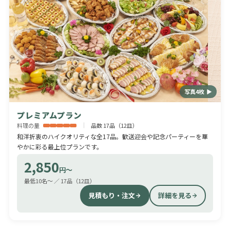
写真4枚 ▶
プレミアムプラン
料理の量
品数 17品（12皿）
和洋折衷のハイクオリティな全17品。歓送迎会や記念パーティーを華
やかに彩る最上位プランです。
2,850
円〜
最低10名〜 ／ 17品（12皿）
見積もり・注文
詳細を見る