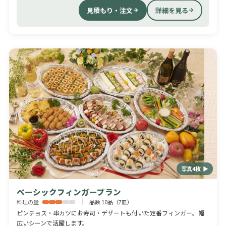
見積もり・注文
詳細を見る
写真4枚 ▶
ベーシックフィンガープラン
料理の量
品数 10品（7皿）
ピンチョス・串カツにお寿司・デザートも付いた定番フィンガー。幅
広いシーンで活躍します。