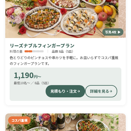
写真4枚 ▶
リーズナブルフィンガープラン
料理の量
品数 8品（5皿）
色とりどりのピンチョスや串カツを手軽に。お皿いらずでコスパ重視
のフィンガープランです。
1,190
円〜
最低10名〜 ／ 8品（5皿）
見積もり・注文
詳細を見る
コスパ重視