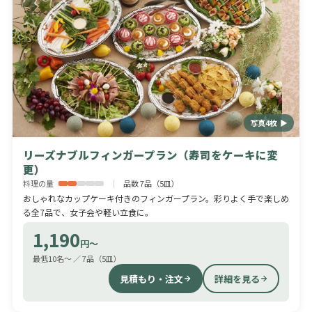
写真4枚 ▶
リーズナブルフィンガープラン（寿司をケーキに変
更）
料理の量
品数 7品（5皿）
おしゃれなカップケーキ付きのフィンガープラン。彩りよく手で楽しめ
る全7品で、女子会や軽い立食に。
1,190
円〜
最低10名〜 ／ 7品（5皿）
見積もり・注文
詳細を見る