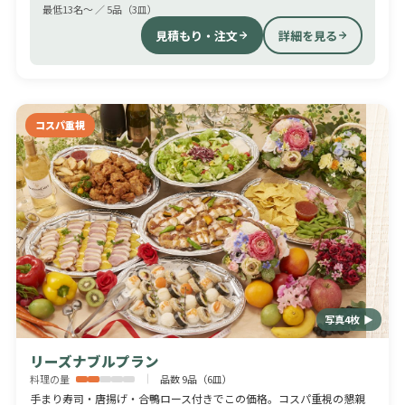
最低13名〜 ／ 5品（3皿）
見積もり・注文
詳細を見る
コスパ重視
写真4枚 ▶
リーズナブルプラン
料理の量
品数 9品（6皿）
手まり寿司・唐揚げ・合鴨ロース付きでこの価格。コスパ重視の懇親