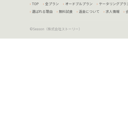
TOP
全プラン
オードブルプラン
ケータリングプラ
選ばれる理由
無料試食
返金について
求人情報
©Season（株式会社ストーリー）