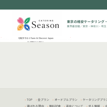
東京の格安ケータリング
業界最安級／東京・神奈川・埼玉
TOP
全プラン
オードブルプラン
ケータリングプラ
選ばれる理由
無料試食
返金について
求人情報