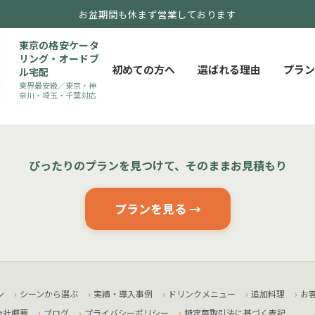
お盆期間も休まず営業しております
東京の格安ケータ
リング・オードブ
初めての方へ
選ばれる理由
プラン
ル宅配
業界最安級／東京・神
奈川・埼玉・千葉対応
ぴったりのプランを見つけて、そのままお見積もり
プランを見る →
ン
シーンから選ぶ
実績・導入事例
ドリンクメニュー
追加料理
お
会社概要
ブログ
プライバシーポリシー
特定商取引法に基づく表記