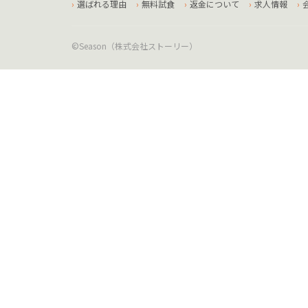
選ばれる理由
無料試食
返金について
求人情報
©Season（株式会社ストーリー）