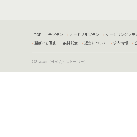
TOP
全プラン
オードブルプラン
ケータリングプラ
選ばれる理由
無料試食
返金について
求人情報
©Season（株式会社ストーリー）