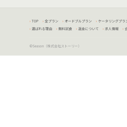
TOP
全プラン
オードブルプラン
ケータリングプラ
選ばれる理由
無料試食
返金について
求人情報
©Season（株式会社ストーリー）